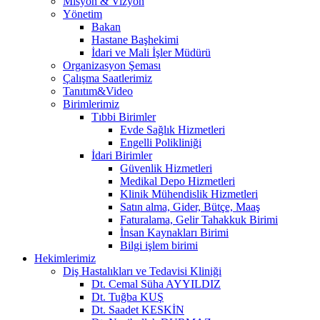
Misyon & Vizyon
Yönetim
Bakan
Hastane Başhekimi
İdari ve Mali İşler Müdürü
Organizasyon Şeması
Çalışma Saatlerimiz
Tanıtım&Video
Birimlerimiz
Tıbbi Birimler
Evde Sağlık Hizmetleri
Engelli Polikliniği
İdari Birimler
Güvenlik Hizmetleri
Medikal Depo Hizmetleri
Klinik Mühendislik Hizmetleri
Satın alma, Gider, Bütçe, Maaş
Faturalama, Gelir Tahakkuk Birimi
İnsan Kaynakları Birimi
Bilgi işlem birimi
Hekimlerimiz
Diş Hastalıkları ve Tedavisi Kliniği
Dt. Cemal Süha AYYILDIZ
Dt. Tuğba KUŞ
Dt. Saadet KESKİN