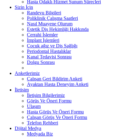
Hasta Odaklı Hizmet Sunum Süreçleri
Sizin İçin
Randevu Bilgileri
Poliklinik Çalışma Saatleri
Nasıl Muayene Olurum
Estetik Diş Hekimliği Hakkında
Cerrahi İşlemler
İmplant İşlemleri
Çocuk ağız ve Diş Sağlığı
Periodontal Hastalıklar
Kanal Tedavisi Sonrası
Dolgu Sonrası
Anketlerimiz
Çalışan Geri Bildirim Anketi
Ayaktan Hasta Deneyim Anketi
İletişim
İletişim Bilgilerimiz
Görüş Ve Öneri Formu
Ulaşım
Hasta Görüş Ve Öneri Formu
Çalışan Görüş Ve Öneri Formu
Telefon Rehberi
Dijital Medya
Medyada Biz