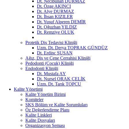
Dt. Necibullah DURMAZ
Dt. Özge AKINCI
Dt. Alye DURMAZ
Dt. İhsan KIZILER
Dt. Yusuf Alperen DEMİR
Dt. Oğuzhan YILDIZ
Dt. Remziye OLUK
Protetik Diş Tedavisi Kliniği
Uzm. Dt. Derya TOPRAK GÜNDÜZ
Dt. Erdinç SUSAN
Ağız, Diş ve Çene Cerrahisi Kliniği
Pedodonti (Çocuk) Kliniği
Endodonti Kliniği
Dt. Mustafa AY
Dt. Nursel ORAK ÇELİK
Uzm. Dt. Tarık TOPCU
Kalite Yönetimi
Kalite Yönetim Birimi
Komiteler
SKS Bölüm ve Kalite Sorumluları
Öz Değerlendirme Planı
Kalite Linkleri
Kalite Dosyaları
Organizasyon Şeması