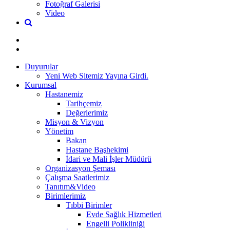
Fotoğraf Galerisi
Video
Duyurular
Yeni Web Sitemiz Yayına Girdi.
Kurumsal
Hastanemiz
Tarihçemiz
Değerlerimiz
Misyon & Vizyon
Yönetim
Bakan
Hastane Başhekimi
İdari ve Mali İşler Müdürü
Organizasyon Şeması
Çalışma Saatlerimiz
Tanıtım&Video
Birimlerimiz
Tıbbi Birimler
Evde Sağlık Hizmetleri
Engelli Polikliniği