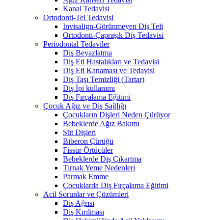
Kanal Tedavisi
Ortodonti-Tel Tedavisi
Invisalign-Görünmeyen Diş Teli
Ortodonti-Çapraşık Diş Tedavisi
Periodontal Tedaviler
Diş Beyazlatma
Diş Eti Hastalıkları ve Tedavisi
Diş Eti Kanaması ve Tedavisi
Diş Taşı Temizliği (Tartar)
Diş İpi kullanımı
Diş Fırçalama Eğitimi
Çocuk Ağız ve Diş Sağlığı
Çocukların Dişleri Neden Çürüyor
Bebeklerde Ağız Bakımı
Süt Dişleri
Biberon Çürüğü
Fissur Örtücüler
Bebeklerde Diş Çıkartma
Tırnak Yeme Nedenleri
Parmak Emme
Çocuklarda Diş Fırçalama Eğitimi
Acil Sorunlar ve Çözümleri
Diş Ağrısı
Diş Kırılması