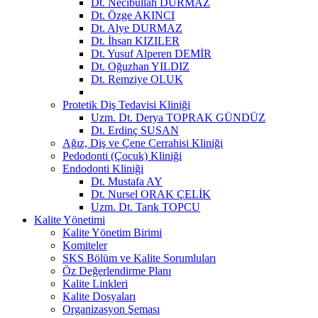
Dt. Necibullah DURMAZ
Dt. Özge AKINCI
Dt. Alye DURMAZ
Dt. İhsan KIZILER
Dt. Yusuf Alperen DEMİR
Dt. Oğuzhan YILDIZ
Dt. Remziye OLUK
Protetik Diş Tedavisi Kliniği
Uzm. Dt. Derya TOPRAK GÜNDÜZ
Dt. Erdinç SUSAN
Ağız, Diş ve Çene Cerrahisi Kliniği
Pedodonti (Çocuk) Kliniği
Endodonti Kliniği
Dt. Mustafa AY
Dt. Nursel ORAK ÇELİK
Uzm. Dt. Tarık TOPCU
Kalite Yönetimi
Kalite Yönetim Birimi
Komiteler
SKS Bölüm ve Kalite Sorumluları
Öz Değerlendirme Planı
Kalite Linkleri
Kalite Dosyaları
Organizasyon Şeması