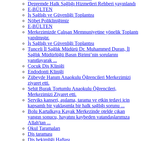
Depremde Halk Sağlığı Hizmetleri Rehberi yayınlandı
E-BÜLTEN
İş Sağlığı ve Güvenliği Toplantısı
Nöbet Polikliniğimiz
E-BÜLTEN
Merkezimizde Çalışan Memnuniyetine yönelik Toplantı
yapılmıştır.
İş Sağlığı ve Güvenliği Toplantısı
Tunceli İl Sağlık Müdürü Dr. Muhammed Duran, İl
Sağlık Müdürlüğü Basın Birimi’nin sorularını
yanıtlayarak ...
Çocuk Diş Kliniği
Endodonti Kliniği
Zübeyde Hanım Anaokulu Öğrencileri Merkezimizi
ziyaret etti.
Şehit Burak Tortumlu Anaokulu Öğrencileri,
Merkezimizi Ziyaret etti.
Serviks kanseri, aşılama, tarama ve etkin tedavi için
kapsamlı bir yaklaşımla bir halk sağlığı sorunu ...
Bolu Kartalkaya Kayak Merkezinde otelde çıkan
yangın sonucu, hayatını kaybeden vatandaşlarımıza
Allah'tan ...
Okul Taramaları
Diş taraması
Diş hekimliği Haftası