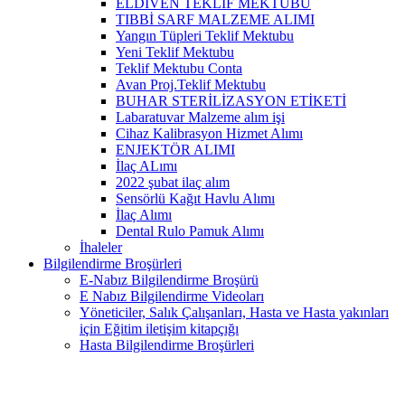
ELDİVEN TEKLİF MEKTUBU
TIBBİ SARF MALZEME ALIMI
Yangın Tüpleri Teklif Mektubu
Yeni Teklif Mektubu
Teklif Mektubu Conta
Avan Proj.Teklif Mektubu
BUHAR STERİLİZASYON ETİKETİ
Labaratuvar Malzeme alım işi
Cihaz Kalibrasyon Hizmet Alımı
ENJEKTÖR ALIMI
İlaç ALımı
2022 şubat ilaç alım
Sensörlü Kağıt Havlu Alımı
İlaç Alımı
Dental Rulo Pamuk Alımı
İhaleler
Bilgilendirme Broşürleri
E-Nabız Bilgilendirme Broşürü
E Nabız Bilgilendirme Videoları
Yöneticiler, Salık Çalışanları, Hasta ve Hasta yakınları
için Eğitim iletişim kitapçığı
Hasta Bilgilendirme Broşürleri