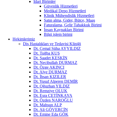
İdari Birimler
Güvenlik Hizmetleri
Medikal Depo Hizmetleri
Klinik Mühendislik Hizmetleri
Satın alma, Gider, Bütçe, Maaş
Faturalama, Gelir Tahakkuk Birimi
İnsan Kaynakları Birimi
Bilgi işlem birimi
Hekimlerimiz
Diş Hastalıkları ve Tedavisi Kliniği
Dt. Cemal Süha AYYILDIZ
Dt. Tuğba KUŞ
Dt. Saadet KESKİN
Dt. Necibullah DURMAZ
Dt. Özge AKINCI
Dt. Alye DURMAZ
Dt. İhsan KIZILER
Dt. Yusuf Alperen DEMİR
Dt. Oğuzhan YILDIZ
Dt. Remziye OLUK
Dt. Esra ÇETİNKAYA
Dt. Özden NAROĞLU
Dt. Mahsun ALP
Dt. Ali GÖVERCİN
Dt. Emine Eda GÖK