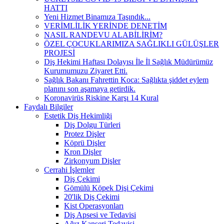
HATTI
Yeni Hizmet Binamıza Taşındık...
VERİMLİLİK YERİNDE DENETİM
NASIL RANDEVU ALABİLİRİM?
ÖZEL ÇOCUKLARIMIZA SAĞLIKLI GÜLÜŞLER
PROJESİ
Diş Hekimi Haftası Dolayısı İle İl Sağlık Müdürümüz
Kurumumuzu Ziyaret Etti.
Sağlık Bakanı Fahrettin Koca: Sağlıkta şiddet eylem
planını son aşamaya getirdik.
Koronavirüs Riskine Karşı 14 Kural
Faydalı Bilgiler
Estetik Diş Hekimliği
Diş Dolgu Türleri
Protez Dişler
Köprü Dişler
Kron Dişler
Zirkonyum Dişler
Cerrahi İşlemler
Diş Çekimi
Gömülü Köpek Dişi Çekimi
20'lik Diş Çekimi
Kist Operasyonları
Diş Apsesi ve Tedavisi
Ağız Kanseri Tedavisi