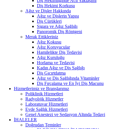
Diş Hekimliğinde Acil Yaklaşımı
Diş Hekimi Korkusu
Ağız ve Dişler Hakkında
Ağız ve Dişlerin Yapısı
Diş Çürükleri
Sigara ve Ağız Sağlığı
Panoromik Diş Röntgeni
Merak Ettikleriniz
Ağız Kokusu
Ağız Koruyucular
Hamilelikte Diş Tedavisi
Ağız Kuruluğu
Horlama ve Tedavisi
Kadın Ağız ve Diş Sağlığı
Diş Gıcırtdatma
Ağız ve Diş Sağlığında Vitaminler
Diş Fırçalama ve En İyi Diş Macunu
Hizmetlerimiz ve Branşlarımız
Poliklinik Hizmetleri
Radyolıjik Hizmetler
Laboratuvar Hizmetleri
Evde Sağlık Hizmetleri
Genel Anestezi ve Sedasyon Altında Tedavi
İHALELER
Doğrudan Teminler