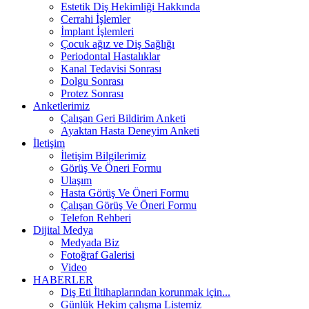
Estetik Diş Hekimliği Hakkında
Cerrahi İşlemler
İmplant İşlemleri
Çocuk ağız ve Diş Sağlığı
Periodontal Hastalıklar
Kanal Tedavisi Sonrası
Dolgu Sonrası
Protez Sonrası
Anketlerimiz
Çalışan Geri Bildirim Anketi
Ayaktan Hasta Deneyim Anketi
İletişim
İletişim Bilgilerimiz
Görüş Ve Öneri Formu
Ulaşım
Hasta Görüş Ve Öneri Formu
Çalışan Görüş Ve Öneri Formu
Telefon Rehberi
Dijital Medya
Medyada Biz
Fotoğraf Galerisi
Video
HABERLER
Diş Eti İltihaplarından korunmak için...
Günlük Hekim çalışma Listemiz