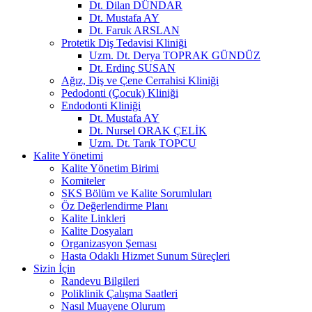
Dt. Dilan DÜNDAR
Dt. Mustafa AY
Dt. Faruk ARSLAN
Protetik Diş Tedavisi Kliniği
Uzm. Dt. Derya TOPRAK GÜNDÜZ
Dt. Erdinç SUSAN
Ağız, Diş ve Çene Cerrahisi Kliniği
Pedodonti (Çocuk) Kliniği
Endodonti Kliniği
Dt. Mustafa AY
Dt. Nursel ORAK ÇELİK
Uzm. Dt. Tarık TOPCU
Kalite Yönetimi
Kalite Yönetim Birimi
Komiteler
SKS Bölüm ve Kalite Sorumluları
Öz Değerlendirme Planı
Kalite Linkleri
Kalite Dosyaları
Organizasyon Şeması
Hasta Odaklı Hizmet Sunum Süreçleri
Sizin İçin
Randevu Bilgileri
Poliklinik Çalışma Saatleri
Nasıl Muayene Olurum