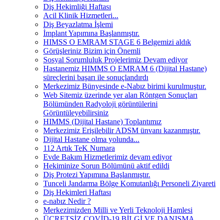
Diş Hekimliği Haftası
Acil Klinik Hizmetleri...
Diş Beyazlatma İşlemi
İmplant Yapımına Başlanmıştır.
HIMSS O EMRAM STAGE 6 Belgemizi aldık
Görüşleriniz Bizim için Önemli
Sosyal Sorumluluk Projelerimiz Devam ediyor
Hastanemiz HIMMS O EMRAM 6 (Dijital Hastane)
süreçlerini başarı ile sonuçlandırdı
Merkezimiz Bünyesinde e-Nabız birimi kurulmuştur.
Web Sitemiz üzerinde yer alan Röntgen Sonuçları
Bölümünden Radyoloji görüntülerini
Görüntüleyebilirsiniz
HIMMS (Dijital Hastane) Toplantımız
Merkezimiz Erişilebilir ADSM ünvanı kazanmıştır.
Dijital Hastane olma yolunda...
112 Artık TeK Numara
Evde Bakım Hizmetlerimiz devam ediyor
Hekiminize Sorun Bölümünü aktif edildi
Diş Protezi Yapımına Başlanmıştır.
Tunceli Jandarma Bölge Komutanlığı Personeli Ziyareti
Diş Hekimleri Haftası
e-nabız Nedir ?
Merkezimizden Milli ve Yerli Teknoloji Hamlesi
ÜCRETSİZ COVİD-19 BİLGİ VE DANIŞMA