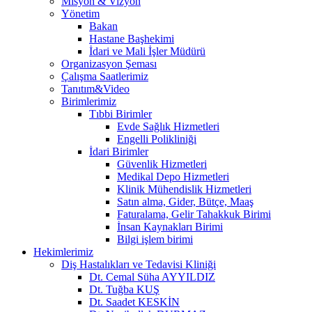
Misyon & Vizyon
Yönetim
Bakan
Hastane Başhekimi
İdari ve Mali İşler Müdürü
Organizasyon Şeması
Çalışma Saatlerimiz
Tanıtım&Video
Birimlerimiz
Tıbbi Birimler
Evde Sağlık Hizmetleri
Engelli Polikliniği
İdari Birimler
Güvenlik Hizmetleri
Medikal Depo Hizmetleri
Klinik Mühendislik Hizmetleri
Satın alma, Gider, Bütçe, Maaş
Faturalama, Gelir Tahakkuk Birimi
İnsan Kaynakları Birimi
Bilgi işlem birimi
Hekimlerimiz
Diş Hastalıkları ve Tedavisi Kliniği
Dt. Cemal Süha AYYILDIZ
Dt. Tuğba KUŞ
Dt. Saadet KESKİN