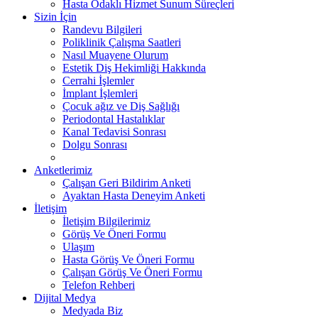
Hasta Odaklı Hizmet Sunum Süreçleri
Sizin İçin
Randevu Bilgileri
Poliklinik Çalışma Saatleri
Nasıl Muayene Olurum
Estetik Diş Hekimliği Hakkında
Cerrahi İşlemler
İmplant İşlemleri
Çocuk ağız ve Diş Sağlığı
Periodontal Hastalıklar
Kanal Tedavisi Sonrası
Dolgu Sonrası
Anketlerimiz
Çalışan Geri Bildirim Anketi
Ayaktan Hasta Deneyim Anketi
İletişim
İletişim Bilgilerimiz
Görüş Ve Öneri Formu
Ulaşım
Hasta Görüş Ve Öneri Formu
Çalışan Görüş Ve Öneri Formu
Telefon Rehberi
Dijital Medya
Medyada Biz