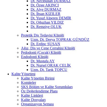
Dt. Necibullah DURMAZ
Dt. Özge AKINCI
Dt. Alye DURMAZ
Dt. İhsan KIZILER
Dt. Yusuf Alperen DEMİR
Dt. Oğuzhan YILDIZ
Dt. Remziye OLUK
Protetik Diş Tedavisi Kliniği
Uzm. Dt. Derya TOPRAK GÜNDÜZ
Dt. Erdinç SUSAN
Ağız, Diş ve Çene Cerrahisi Kliniği
Pedodonti (Çocuk) Kliniği
Endodonti Kliniği
Dt. Mustafa AY
Dt. Nursel ORAK ÇELİK
Uzm. Dt. Tarık TOPCU
Kalite Yönetimi
Kalite Yönetim Birimi
Komiteler
SKS Bölüm ve Kalite Sorumluları
Öz Değerlendirme Planı
Kalite Linkleri
Kalite Dosyaları
Organizasyon Şeması