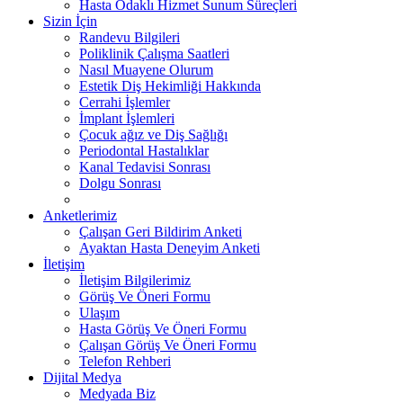
Hasta Odaklı Hizmet Sunum Süreçleri
Sizin İçin
Randevu Bilgileri
Poliklinik Çalışma Saatleri
Nasıl Muayene Olurum
Estetik Diş Hekimliği Hakkında
Cerrahi İşlemler
İmplant İşlemleri
Çocuk ağız ve Diş Sağlığı
Periodontal Hastalıklar
Kanal Tedavisi Sonrası
Dolgu Sonrası
Anketlerimiz
Çalışan Geri Bildirim Anketi
Ayaktan Hasta Deneyim Anketi
İletişim
İletişim Bilgilerimiz
Görüş Ve Öneri Formu
Ulaşım
Hasta Görüş Ve Öneri Formu
Çalışan Görüş Ve Öneri Formu
Telefon Rehberi
Dijital Medya
Medyada Biz