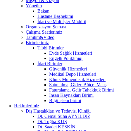
Misyon & Vizyon
Yönetim
Bakan
Hastane Başhekimi
İdari ve Mali İşler Müdürü
Organizasyon Şeması
Çalışma Saatlerimiz
Tanıtım&Video
Birimlerimiz
Tıbbi Birimler
Evde Sağlık Hizmetleri
Engelli Polikliniği
İdari Birimler
Güvenlik Hizmetleri
Medikal Depo Hizmetleri
Klinik Mühendislik Hizmetleri
Satın alma, Gider, Bütçe, Maaş
Faturalama, Gelir Tahakkuk Birimi
İnsan Kaynakları Birimi
Bilgi işlem birimi
Hekimlerimiz
Diş Hastalıkları ve Tedavisi Kliniği
Dt. Cemal Süha AYYILDIZ
Dt. Tuğba KUŞ
Dt. Saadet KESKİN