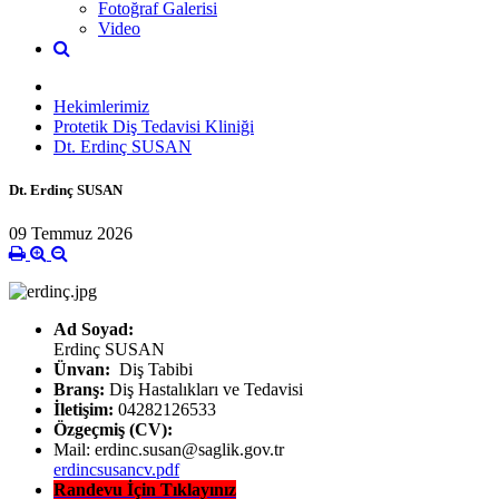
Fotoğraf Galerisi
Video
Hekimlerimiz
Protetik Diş Tedavisi Kliniği
Dt. Erdinç SUSAN
Dt. Erdinç SUSAN
09 Temmuz 2026
Ad Soyad:
Erdinç SUSAN
Ünvan:
Diş Tabibi
Branş:
Diş Hastalıkları ve Tedavisi
İletişim:
04282126533
Özgeçmiş (CV):
Mail: erdinc.susan@saglik.gov.tr
erdincsusancv.pdf
Randevu İçin Tıklayınız