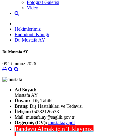
Fotoğraf Galerisi
Video
Hekimlerimiz
Endodonti Kliniği
Dt. Mustafa AY
Dt. Mustafa AY
09 Temmuz 2026
Ad Soyad:
Mustafa AY
Ünvan:
Diş Tabibi
Branş:
Diş Hastalıkları ve Tedavisi
İletişim:
04282126533
Mail: mustafa.ay@saglik.gov.tr
Özgeçmiş (CV):
mustafaay.pdf
Randevu Almak için Tıklayınız.