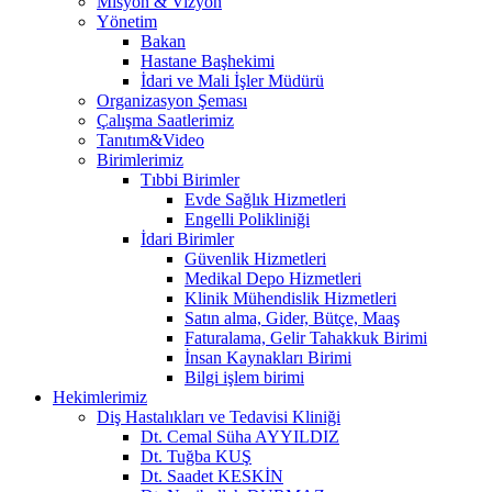
Misyon & Vizyon
Yönetim
Bakan
Hastane Başhekimi
İdari ve Mali İşler Müdürü
Organizasyon Şeması
Çalışma Saatlerimiz
Tanıtım&Video
Birimlerimiz
Tıbbi Birimler
Evde Sağlık Hizmetleri
Engelli Polikliniği
İdari Birimler
Güvenlik Hizmetleri
Medikal Depo Hizmetleri
Klinik Mühendislik Hizmetleri
Satın alma, Gider, Bütçe, Maaş
Faturalama, Gelir Tahakkuk Birimi
İnsan Kaynakları Birimi
Bilgi işlem birimi
Hekimlerimiz
Diş Hastalıkları ve Tedavisi Kliniği
Dt. Cemal Süha AYYILDIZ
Dt. Tuğba KUŞ
Dt. Saadet KESKİN