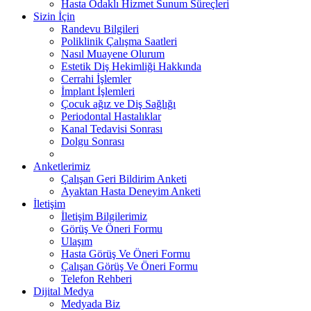
Hasta Odaklı Hizmet Sunum Süreçleri
Sizin İçin
Randevu Bilgileri
Poliklinik Çalışma Saatleri
Nasıl Muayene Olurum
Estetik Diş Hekimliği Hakkında
Cerrahi İşlemler
İmplant İşlemleri
Çocuk ağız ve Diş Sağlığı
Periodontal Hastalıklar
Kanal Tedavisi Sonrası
Dolgu Sonrası
Anketlerimiz
Çalışan Geri Bildirim Anketi
Ayaktan Hasta Deneyim Anketi
İletişim
İletişim Bilgilerimiz
Görüş Ve Öneri Formu
Ulaşım
Hasta Görüş Ve Öneri Formu
Çalışan Görüş Ve Öneri Formu
Telefon Rehberi
Dijital Medya
Medyada Biz