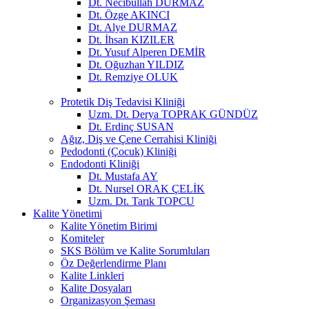
Dt. Necibullah DURMAZ
Dt. Özge AKINCI
Dt. Alye DURMAZ
Dt. İhsan KIZILER
Dt. Yusuf Alperen DEMİR
Dt. Oğuzhan YILDIZ
Dt. Remziye OLUK
Protetik Diş Tedavisi Kliniği
Uzm. Dt. Derya TOPRAK GÜNDÜZ
Dt. Erdinç SUSAN
Ağız, Diş ve Çene Cerrahisi Kliniği
Pedodonti (Çocuk) Kliniği
Endodonti Kliniği
Dt. Mustafa AY
Dt. Nursel ORAK ÇELİK
Uzm. Dt. Tarık TOPCU
Kalite Yönetimi
Kalite Yönetim Birimi
Komiteler
SKS Bölüm ve Kalite Sorumluları
Öz Değerlendirme Planı
Kalite Linkleri
Kalite Dosyaları
Organizasyon Şeması