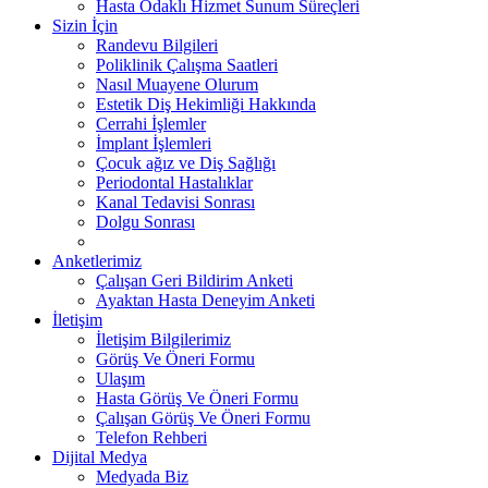
Hasta Odaklı Hizmet Sunum Süreçleri
Sizin İçin
Randevu Bilgileri
Poliklinik Çalışma Saatleri
Nasıl Muayene Olurum
Estetik Diş Hekimliği Hakkında
Cerrahi İşlemler
İmplant İşlemleri
Çocuk ağız ve Diş Sağlığı
Periodontal Hastalıklar
Kanal Tedavisi Sonrası
Dolgu Sonrası
Anketlerimiz
Çalışan Geri Bildirim Anketi
Ayaktan Hasta Deneyim Anketi
İletişim
İletişim Bilgilerimiz
Görüş Ve Öneri Formu
Ulaşım
Hasta Görüş Ve Öneri Formu
Çalışan Görüş Ve Öneri Formu
Telefon Rehberi
Dijital Medya
Medyada Biz