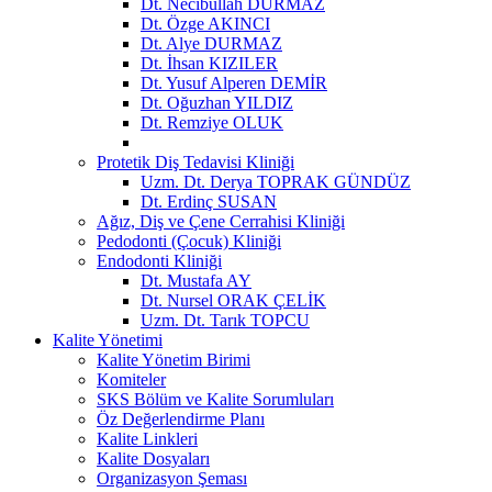
Dt. Necibullah DURMAZ
Dt. Özge AKINCI
Dt. Alye DURMAZ
Dt. İhsan KIZILER
Dt. Yusuf Alperen DEMİR
Dt. Oğuzhan YILDIZ
Dt. Remziye OLUK
Protetik Diş Tedavisi Kliniği
Uzm. Dt. Derya TOPRAK GÜNDÜZ
Dt. Erdinç SUSAN
Ağız, Diş ve Çene Cerrahisi Kliniği
Pedodonti (Çocuk) Kliniği
Endodonti Kliniği
Dt. Mustafa AY
Dt. Nursel ORAK ÇELİK
Uzm. Dt. Tarık TOPCU
Kalite Yönetimi
Kalite Yönetim Birimi
Komiteler
SKS Bölüm ve Kalite Sorumluları
Öz Değerlendirme Planı
Kalite Linkleri
Kalite Dosyaları
Organizasyon Şeması