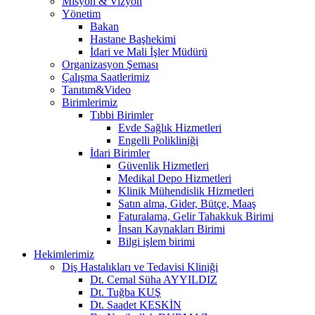
Misyon & Vizyon
Yönetim
Bakan
Hastane Başhekimi
İdari ve Mali İşler Müdürü
Organizasyon Şeması
Çalışma Saatlerimiz
Tanıtım&Video
Birimlerimiz
Tıbbi Birimler
Evde Sağlık Hizmetleri
Engelli Polikliniği
İdari Birimler
Güvenlik Hizmetleri
Medikal Depo Hizmetleri
Klinik Mühendislik Hizmetleri
Satın alma, Gider, Bütçe, Maaş
Faturalama, Gelir Tahakkuk Birimi
İnsan Kaynakları Birimi
Bilgi işlem birimi
Hekimlerimiz
Diş Hastalıkları ve Tedavisi Kliniği
Dt. Cemal Süha AYYILDIZ
Dt. Tuğba KUŞ
Dt. Saadet KESKİN