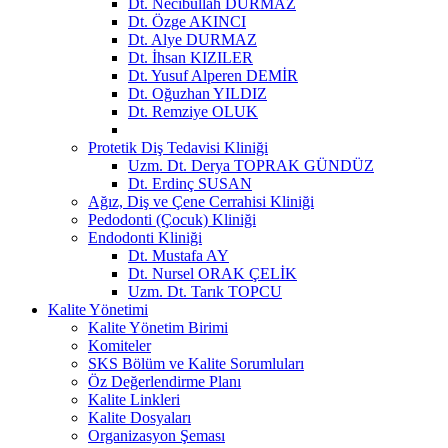
Dt. Necibullah DURMAZ
Dt. Özge AKINCI
Dt. Alye DURMAZ
Dt. İhsan KIZILER
Dt. Yusuf Alperen DEMİR
Dt. Oğuzhan YILDIZ
Dt. Remziye OLUK
Protetik Diş Tedavisi Kliniği
Uzm. Dt. Derya TOPRAK GÜNDÜZ
Dt. Erdinç SUSAN
Ağız, Diş ve Çene Cerrahisi Kliniği
Pedodonti (Çocuk) Kliniği
Endodonti Kliniği
Dt. Mustafa AY
Dt. Nursel ORAK ÇELİK
Uzm. Dt. Tarık TOPCU
Kalite Yönetimi
Kalite Yönetim Birimi
Komiteler
SKS Bölüm ve Kalite Sorumluları
Öz Değerlendirme Planı
Kalite Linkleri
Kalite Dosyaları
Organizasyon Şeması