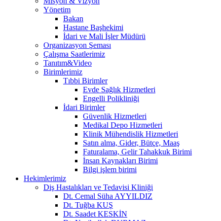
Misyon & Vizyon
Yönetim
Bakan
Hastane Başhekimi
İdari ve Mali İşler Müdürü
Organizasyon Şeması
Çalışma Saatlerimiz
Tanıtım&Video
Birimlerimiz
Tıbbi Birimler
Evde Sağlık Hizmetleri
Engelli Polikliniği
İdari Birimler
Güvenlik Hizmetleri
Medikal Depo Hizmetleri
Klinik Mühendislik Hizmetleri
Satın alma, Gider, Bütçe, Maaş
Faturalama, Gelir Tahakkuk Birimi
İnsan Kaynakları Birimi
Bilgi işlem birimi
Hekimlerimiz
Diş Hastalıkları ve Tedavisi Kliniği
Dt. Cemal Süha AYYILDIZ
Dt. Tuğba KUŞ
Dt. Saadet KESKİN