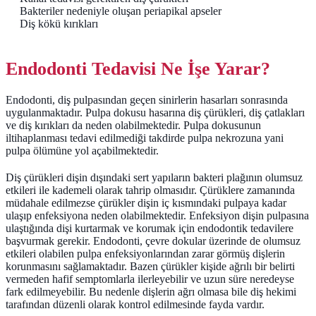
Bakteriler nedeniyle oluşan periapikal apseler
Diş kökü kırıkları
Endodonti Tedavisi Ne İşe Yarar?
Endodonti, diş pulpasından geçen sinirlerin hasarları sonrasında
uygulanmaktadır. Pulpa dokusu hasarına diş çürükleri, diş çatlakları
ve diş kırıkları da neden olabilmektedir. Pulpa dokusunun
iltihaplanması tedavi edilmediği takdirde pulpa nekrozuna yani
pulpa ölümüne yol açabilmektedir.
Diş çürükleri dişin dışındaki sert yapıların bakteri plağının olumsuz
etkileri ile kademeli olarak tahrip olmasıdır. Çürüklere zamanında
müdahale edilmezse çürükler dişin iç kısmındaki pulpaya kadar
ulaşıp enfeksiyona neden olabilmektedir. Enfeksiyon dişin pulpasına
ulaştığında dişi kurtarmak ve korumak için endodontik tedavilere
başvurmak gerekir. Endodonti, çevre dokular üzerinde de olumsuz
etkileri olabilen pulpa enfeksiyonlarından zarar görmüş dişlerin
korunmasını sağlamaktadır. Bazen çürükler kişide ağrılı bir belirti
vermeden hafif semptomlarla ilerleyebilir ve uzun süre neredeyse
fark edilmeyebilir. Bu nedenle dişlerin ağrı olmasa bile diş hekimi
tarafından düzenli olarak kontrol edilmesinde fayda vardır.