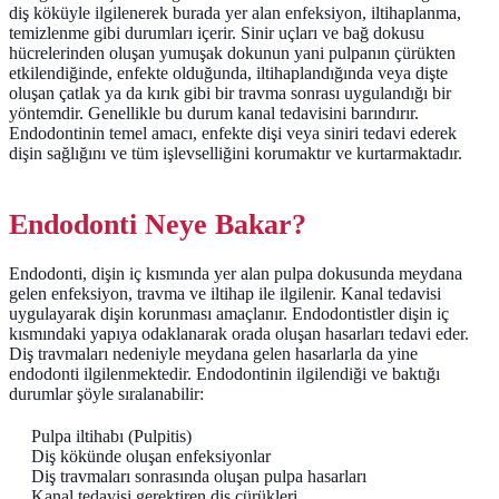
diş köküyle ilgilenerek burada yer alan enfeksiyon, iltihaplanma,
temizlenme gibi durumları içerir. Sinir uçları ve bağ dokusu
hücrelerinden oluşan yumuşak dokunun yani pulpanın çürükten
etkilendiğinde, enfekte olduğunda, iltihaplandığında veya dişte
oluşan çatlak ya da kırık gibi bir travma sonrası uygulandığı bir
yöntemdir. Genellikle bu durum kanal tedavisini barındırır.
Endodontinin temel amacı, enfekte dişi veya siniri tedavi ederek
dişin sağlığını ve tüm işlevselliğini korumaktır ve kurtarmaktadır.
Endodonti Neye Bakar?
Endodonti, dişin iç kısmında yer alan pulpa dokusunda meydana
gelen enfeksiyon, travma ve iltihap ile ilgilenir. Kanal tedavisi
uygulayarak dişin korunması amaçlanır. Endodontistler dişin iç
kısmındaki yapıya odaklanarak orada oluşan hasarları tedavi eder.
Diş travmaları nedeniyle meydana gelen hasarlarla da yine
endodonti ilgilenmektedir. Endodontinin ilgilendiği ve baktığı
durumlar şöyle sıralanabilir:
Pulpa iltihabı (Pulpitis)
Diş kökünde oluşan enfeksiyonlar
Diş travmaları sonrasında oluşan pulpa hasarları
Kanal tedavisi gerektiren diş çürükleri