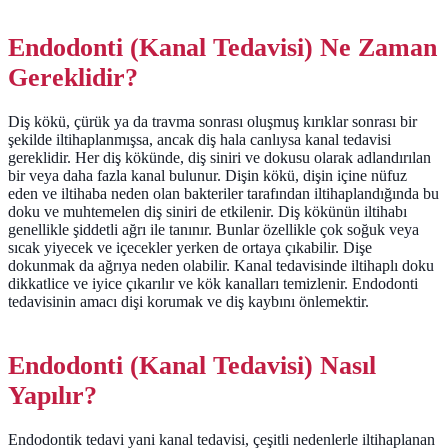
Endodonti (Kanal Tedavisi) Ne Zaman
Gereklidir?
Diş kökü, çürük ya da travma sonrası oluşmuş kırıklar sonrası bir
şekilde iltihaplanmışsa, ancak diş hala canlıysa kanal tedavisi
gereklidir. Her diş kökünde, diş siniri ve dokusu olarak adlandırılan
bir veya daha fazla kanal bulunur. Dişin kökü, dişin içine nüfuz
eden ve iltihaba neden olan bakteriler tarafından iltihaplandığında bu
doku ve muhtemelen diş siniri de etkilenir. Diş kökünün iltihabı
genellikle şiddetli ağrı ile tanınır. Bunlar özellikle çok soğuk veya
sıcak yiyecek ve içecekler yerken de ortaya çıkabilir. Dişe
dokunmak da ağrıya neden olabilir. Kanal tedavisinde iltihaplı doku
dikkatlice ve iyice çıkarılır ve kök kanalları temizlenir. Endodonti
tedavisinin amacı dişi korumak ve diş kaybını önlemektir.
Endodonti (Kanal Tedavisi) Nasıl
Yapılır?
Endodontik tedavi yani kanal tedavisi, çeşitli nedenlerle iltihaplanan