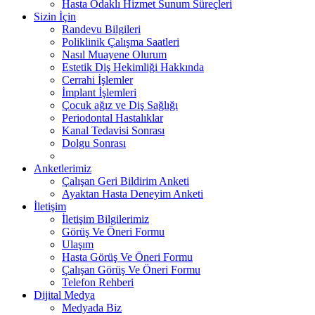
Hasta Odaklı Hizmet Sunum Süreçleri
Sizin İçin
Randevu Bilgileri
Poliklinik Çalışma Saatleri
Nasıl Muayene Olurum
Estetik Diş Hekimliği Hakkında
Cerrahi İşlemler
İmplant İşlemleri
Çocuk ağız ve Diş Sağlığı
Periodontal Hastalıklar
Kanal Tedavisi Sonrası
Dolgu Sonrası
Anketlerimiz
Çalışan Geri Bildirim Anketi
Ayaktan Hasta Deneyim Anketi
İletişim
İletişim Bilgilerimiz
Görüş Ve Öneri Formu
Ulaşım
Hasta Görüş Ve Öneri Formu
Çalışan Görüş Ve Öneri Formu
Telefon Rehberi
Dijital Medya
Medyada Biz