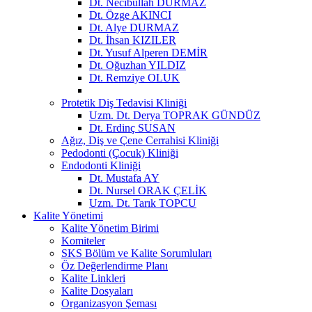
Dt. Necibullah DURMAZ
Dt. Özge AKINCI
Dt. Alye DURMAZ
Dt. İhsan KIZILER
Dt. Yusuf Alperen DEMİR
Dt. Oğuzhan YILDIZ
Dt. Remziye OLUK
Protetik Diş Tedavisi Kliniği
Uzm. Dt. Derya TOPRAK GÜNDÜZ
Dt. Erdinç SUSAN
Ağız, Diş ve Çene Cerrahisi Kliniği
Pedodonti (Çocuk) Kliniği
Endodonti Kliniği
Dt. Mustafa AY
Dt. Nursel ORAK ÇELİK
Uzm. Dt. Tarık TOPCU
Kalite Yönetimi
Kalite Yönetim Birimi
Komiteler
SKS Bölüm ve Kalite Sorumluları
Öz Değerlendirme Planı
Kalite Linkleri
Kalite Dosyaları
Organizasyon Şeması