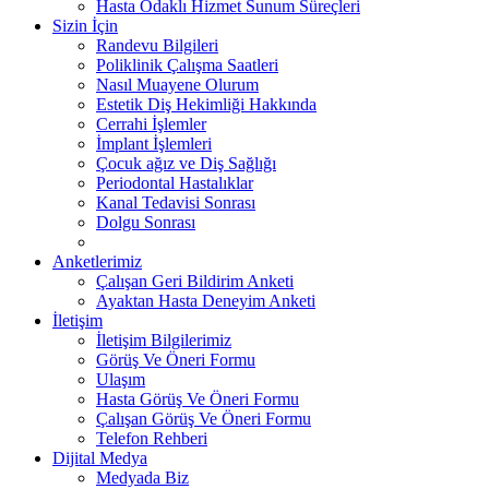
Hasta Odaklı Hizmet Sunum Süreçleri
Sizin İçin
Randevu Bilgileri
Poliklinik Çalışma Saatleri
Nasıl Muayene Olurum
Estetik Diş Hekimliği Hakkında
Cerrahi İşlemler
İmplant İşlemleri
Çocuk ağız ve Diş Sağlığı
Periodontal Hastalıklar
Kanal Tedavisi Sonrası
Dolgu Sonrası
Anketlerimiz
Çalışan Geri Bildirim Anketi
Ayaktan Hasta Deneyim Anketi
İletişim
İletişim Bilgilerimiz
Görüş Ve Öneri Formu
Ulaşım
Hasta Görüş Ve Öneri Formu
Çalışan Görüş Ve Öneri Formu
Telefon Rehberi
Dijital Medya
Medyada Biz