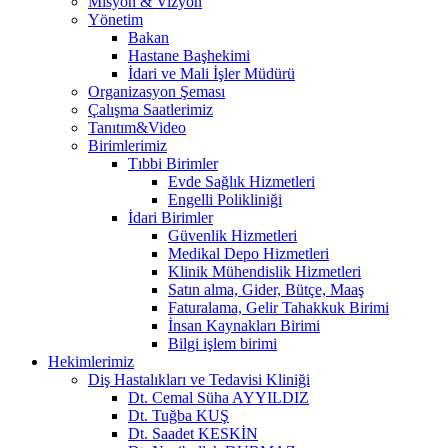
Misyon & Vizyon
Yönetim
Bakan
Hastane Başhekimi
İdari ve Mali İşler Müdürü
Organizasyon Şeması
Çalışma Saatlerimiz
Tanıtım&Video
Birimlerimiz
Tıbbi Birimler
Evde Sağlık Hizmetleri
Engelli Polikliniği
İdari Birimler
Güvenlik Hizmetleri
Medikal Depo Hizmetleri
Klinik Mühendislik Hizmetleri
Satın alma, Gider, Bütçe, Maaş
Faturalama, Gelir Tahakkuk Birimi
İnsan Kaynakları Birimi
Bilgi işlem birimi
Hekimlerimiz
Diş Hastalıkları ve Tedavisi Kliniği
Dt. Cemal Süha AYYILDIZ
Dt. Tuğba KUŞ
Dt. Saadet KESKİN